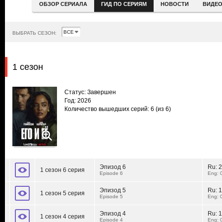
ОБЗОР СЕРИАЛА
ГИД ПО СЕРИЯМ
НОВОСТИ
ВИДЕ
ВЫБРАТЬ СЕЗОН:
1 сезон
Статус: Завершен
Год: 2026
Количество вышедших серий: 6
(из 6)
Эпизод 6
Ru:
2
1 сезон 6 серия
Episode 6
Eng: 
Эпизод 5
Ru:
1
1 сезон 5 серия
Episode 5
Eng: 
Эпизод 4
Ru:
1
1 сезон 4 серия
Episode 4
Eng: 