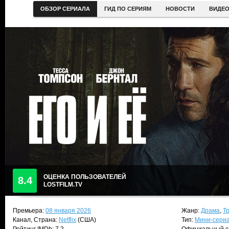
ОБЗОР СЕРИАЛА
ГИД ПО СЕРИЯМ
НОВОСТИ
ВИДЕ
ОЦЕНКА ПОЛЬЗОВАТЕЛЕЙ
8.4
LOSTFILM.TV
Премьера:
08 января 2026
Жанр:
Драма
,
Т
Канал, Страна:
Netflix
(США)
Тип:
Мини-сери