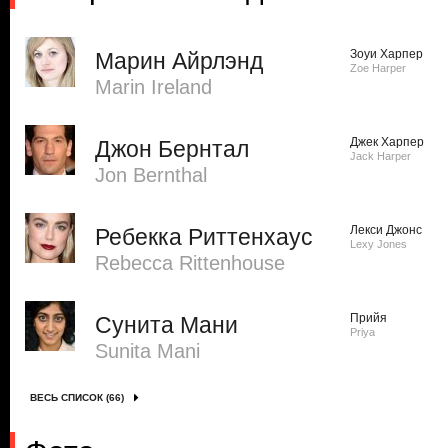
Зоуи Харпер
Марин Айрлэнд
Zoe Harper
Marin Ireland
Джек Харпер
Джон Бернтал
Jack Harper
Jon Bernthal
Лекси Джонс
Ребекка Риттенхаус
Lexy Jones
Rebecca Rittenhouse
Прийя
Сунита Мани
Priya
Sunita Mani
ВЕСЬ СПИСОК (66)