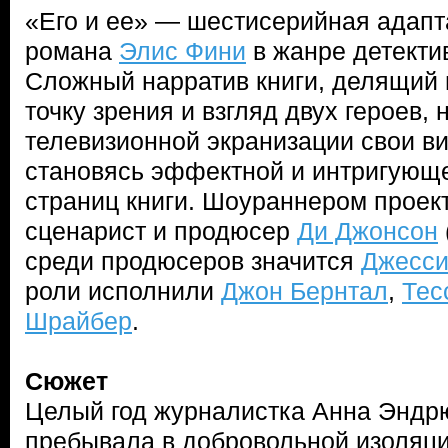
«Его и ее» — шестисерийная адап
романа
Элис Фини
в жанре детекти
Сложный нарратив книги, делящий 
точку зрения и взгляд двух героев, 
телевизионной экранизации свои в
становясь эффектной и интригующе
страниц книги. Шоураннером проек
сценарист и продюсер
Ди Джонсон
среди продюсеров значится
Джесси
роли исполнили
Джон Бернтал
,
Тес
Шрайбер
.
Сюжет
Целый год журналистка Анна Эндрю
пребывала в добровольной изоляци