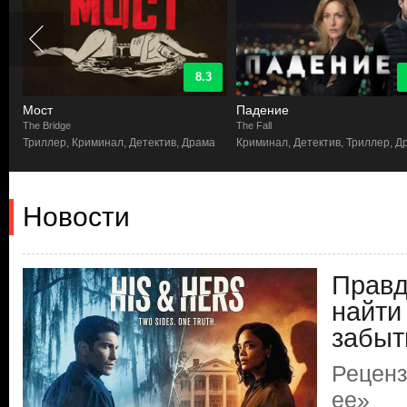
8.3
Мост
Падение
The Bridge
The Fall
Триллер, Криминал, Детектив, Драма
Криминал, Детектив, Триллер, Д
Новости
Правд
найти
забыт
Реценз
ее»