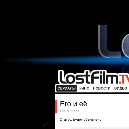
СЕРИАЛЫ
КИНО
НОВОСТИ
ВИДЕО
Его и её
His & Hers
Статус: Будет объявлено