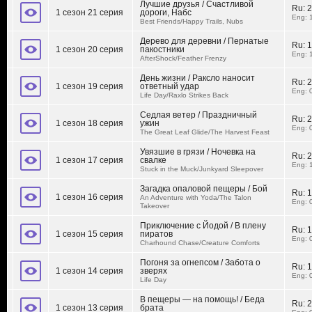
Лучшие друзья / Счастливой
Ru:
2
1 сезон 21 серия
дороги, Набс
Eng: 
Best Friends/Happy Trails, Nubs
Дерево для деревни / Пернатые
Ru:
1
1 сезон 20 серия
пакостники
Eng: 
AfterShock/Feather Frenzy
День жизни / Раксло наносит
Ru:
2
1 сезон 19 серия
ответный удар
Eng: 
Life Day/Raxlo Strikes Back
Седлая ветер / Праздничный
Ru:
2
1 сезон 18 серия
ужин
Eng: 
The Great Leaf Glide/The Harvest Feast
Увязшие в грязи / Ночевка на
Ru:
2
1 сезон 17 серия
свалке
Eng: 
Stuck in the Muck/Junkyard Sleepover
Загадка опаловой пещеры / Бой
Ru:
1
1 сезон 16 серия
An Adventure with Yoda/The Talon
Eng: 
Takeover
Приключение с Йодой / В плену
Ru:
1
1 сезон 15 серия
пиратов
Eng: 
Charhound Chase/Creature Comforts
Погоня за огнепсом / Забота о
Ru:
1
1 сезон 14 серия
зверях
Eng: 
Life Day
В пещеры — на помощь! / Беда
Ru:
2
1 сезон 13 серия
брата