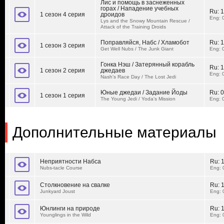
Лис и помощь в заснеженных
горах / Нападение учебных
Ru:
1
1 сезон 4 серия
дроидов
Eng: 
Lys and the Snowy Mountain Rescue /
Attack of the Training Droids
Поправляйся, Набс / Хламобот
Ru:
1
1 сезон 3 серия
Get Well Nubs / The Junk Giant
Eng: 
Гонка Нэш / Затерянный корабль
Ru:
1
1 сезон 2 серия
джедаев
Eng: 
Nash's Race Day / The Lost Jedi
Юные джедаи / Задание Йоды
Ru:
0
1 сезон 1 серия
The Young Jedi / Yoda's Mission
Eng: 
Дополнительные материалы
Неприятности Набса
Ru:
Nubs-tacle Course
Eng: 
Столкновение на свалке
Ru:
Junkyard Joust
Eng: 
Юнлинги на природе
Ru:
Younglings in the Wild
Eng: 