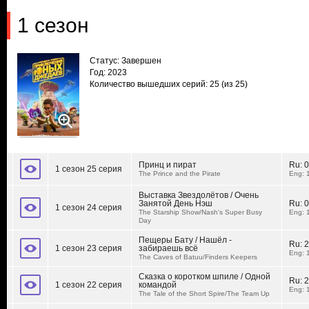
1 сезон
Статус: Завершен
Год: 2023
Количество вышедших серий: 25
(из 25)
Принц и пират
Ru:
0
1 сезон 25 серия
The Prince and the Pirate
Eng: 
Выставка Звездолётов / Очень
Занятой День Нэш
Ru:
0
1 сезон 24 серия
The Starship Show/Nash's Super Busy
Eng: 
Day
Пещеры Бату / Нашёл -
Ru:
2
1 сезон 23 серия
забираешь всё
Eng: 
The Caves of Batuu/Finders Keepers
Сказка о коротком шпиле / Одной
Ru:
2
1 сезон 22 серия
командой
Eng: 
The Tale of the Short Spire/The Team Up