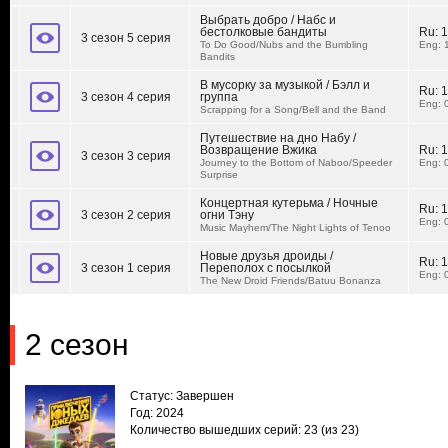
Выбрать добро / Набс и
бестолковые бандиты
Ru:
1
3 сезон 5 серия
To Do Good/Nubs and the Bumbling
Eng: 
Bandits
В мусорку за музыкой / Бэлл и
Ru:
1
3 сезон 4 серия
группа
Eng: 
Scrapping for a Song/Bell and the Band
Путешествие на дно Набу /
Возвращение Вжика
Ru:
1
3 сезон 3 серия
Journey to the Bottom of Naboo/Speeder
Eng: 
Surprise
Концертная кутерьма / Ночные
Ru:
1
3 сезон 2 серия
огни Тэну
Eng: 
Music Mayhem/The Night Lights of Tenoo
Новые друзья дроиды /
Ru:
1
3 сезон 1 серия
Переполох с посылкой
Eng: 
The New Droid Friends/Batuu Bonanza
2 сезон
Статус: Завершен
Год: 2024
Количество вышедших серий: 23
(из 23)