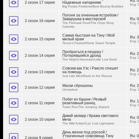
Ru:
0
2 сезон 17 серия
Надежные напарники
Eng: 
Big Pooba Problems/Best Bounty Buddies
Погоня за огненным ястребом /
Заварушка в мастерской
Ru:
0
2 сезон 16 серия
The Firehawk Feud/The Chop Shop
Eng: 
Calamity
Самая быстрая на Тэну / Мой
Ru:
3
2 сезон 15 серия
милый храм
Eng: 
Tenoo's Fastest/Home Sweet Temple
Пробраться в пещеру /
Ru:
2
2 сезон 14 серия
Потерявшийся дроид
Eng: 
The Helpful Harvester/Little Lost Droid
Совсем как Уэс / Раксло спешит
Ru:
2
2 сезон 13 серия
на помощь
Eng: 
Just Like Wes/Raxlo to the Rescue
Маски сброшены
Ru:
2
2 сезон 12 серия
Unmasked
Eng: 
Побег из башни / Резвый
Ru:
1
2 сезон 11 серия
реактивный ранец
Eng: 
Tower Run/The Jumping Jetpack
Дикий аклирр / Кража светового
Ru:
0
2 сезон 10 серия
меча
Eng: 
The Wild Acklyrr/Lys' Lost Lightsaber
День жизни под угрозой /
Утраченные сокровища Тэну
Ru:
0
2 сезон 9 серия