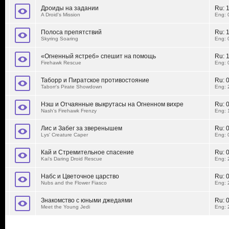
Дроиды на задании
Ru:
A Droid's Mission
Eng: 
Полоса препятствий
Ru:
Skyring Soaring
Eng: 
«Огненный ястреб» спешит на помощь
Ru:
Firehawk Rescue
Eng: 
Таборр и Пиратское противостояние
Ru:
Taborr's Pirate Showdown
Eng: 
Нэш и Отчаянные выкрутасы на Огненном вихре
Ru:
Nash's Firehawk Frenzy
Eng: 
Лис и Забег за зверенышем
Ru:
Lys' Creature Caper
Eng: 
Кай и Стремительное спасение
Ru:
Kai's Daring Droid Rescue
Eng: 
Набс и Цветочное царство
Ru:
Nubs and the Flower Fiasco
Eng: 
Знакомство с юными джедаями
Ru:
Meet the Young Jedi
Eng: 