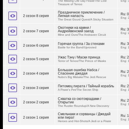
The Missing Life Day Feast/The Lost
Eng: 
Treasure of Tenoo
Праздничное приключение /
Ru:
0
2 сезон 8 серия
Липкая напасть
Eng: 
The Great Gourd Quest/A Sticky Situation
Охотники на камни /
Ru:
3
2 сезон 7 серия
Андрейвенский заезд
Eng: 
Mine and Ours/The Andraven Circuit
Горячая группа / За стенами
Ru:
3
2 сезон 6 серия
Battle for the Band/Uprooted
Eng: 
Ужас Тэну / Маски принца
Ru:
2
2 сезон 5 серия
Terror of Tenoo/The Prince of Masks
Eng: 
Большая ошибка Набса /
Ru:
2
2 сезон 4 серия
Спасение джедая
Eng: 
Nubs's Big Mistake/The Jedi Rescue
Питомец пирата / Тайный корабль
Ru:
2
2 сезон 3 серия
A Pirate's Pet/The Secret Ship
Eng: 
Схватка со скотокрадами /
Ru:
2
2 сезон 2 серия
Открытие
Eng: 
The Rustler Roundup/A New Discovery
Смельчаки и сорванцы / Джедай
Ru:
1
2 сезон 1 серия
или пират
Eng: 
Heroes and Hot-Shots/A Jedi or a Pirate