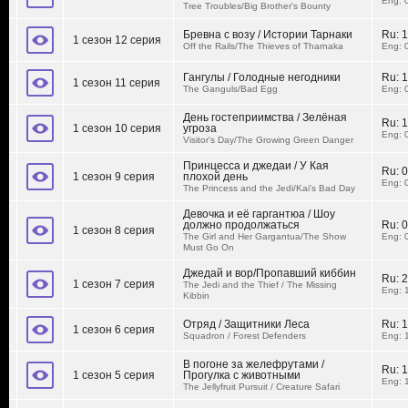
Eng: 
Tree Troubles/Big Brother's Bounty
Бревна с возу / Истории Тарнаки
Ru:
1
1 сезон 12 серия
Off the Rails/The Thieves of Tharnaka
Eng: 
Гангулы / Голодные негодники
Ru:
1
1 сезон 11 серия
The Ganguls/Bad Egg
Eng: 
День гостеприимства / Зелёная
Ru:
1
1 сезон 10 серия
угроза
Eng: 
Visitor's Day/The Growing Green Danger
Принцесса и джедаи / У Кая
Ru:
0
1 сезон 9 серия
плохой день
Eng: 
The Princess and the Jedi/Kai's Bad Day
Девочка и её гаргантюа / Шоу
должно продолжаться
Ru:
0
1 сезон 8 серия
The Girl and Her Gargantua/The Show
Eng: 
Must Go On
Джедай и вор/Пропавший киббин
Ru:
2
1 сезон 7 серия
The Jedi and the Thief / The Missing
Eng: 
Kibbin
Отряд / Защитники Леса
Ru:
1
1 сезон 6 серия
Squadron / Forest Defenders
Eng: 
В погоне за желефрутами /
Ru:
1
1 сезон 5 серия
Прогулка с животными
Eng: 
The Jellyfruit Pursuit / Creature Safari