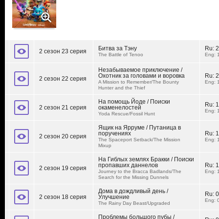
Битва за Тэну
Ru:
2
2 сезон 23 серия
The Battle of Tenoo
Eng: 
Незабываемое приключение /
Охотник за головами и воровка
Ru:
2
2 сезон 22 серия
A Mission to Remember/The Bounty
Eng: 
Hunter and the Thief
На помощь Йоде / Поиски
Ru:
1
2 сезон 21 серия
окаменелостей
Eng: 
Yoda Rescue/Fossil Hunt
Ящик на Ярруме / Путаница в
поручениях
Ru:
1
2 сезон 20 серия
The Spaceport Setback/The Mission
Eng: 
Mixup
На Гиблых землях Бракки / Поиски
пропавших даннелов
Ru:
1
2 сезон 19 серия
Journey to the Bracca Badlands/The
Eng: 
Search for the Missing Dunnels
Дома в дождливый день /
Ru:
0
2 сезон 18 серия
Улучшение
Eng: 
The Rainy Day Beast/Upgraded
Проблемы большого пубы /