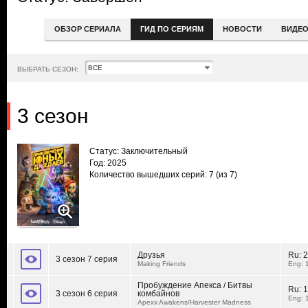
ОБЗОР СЕРИАЛА
ГИД ПО СЕРИЯМ
НОВОСТИ
ВИДЕ
ВЫБРАТЬ СЕЗОН:
3 сезон
Статус: Заключительный
Год: 2025
Количество вышедших серий: 7
(из 7)
Друзья
Ru:
2
3 сезон 7 серия
Making Friends
Eng: 
Пробуждение Апекса / Битвы
Ru:
1
3 сезон 6 серия
комбайнов
Eng: 
Apexx Awakens/Harvester Madness