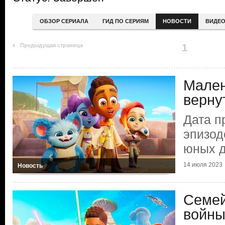
ОБЗОР СЕРИАЛА
ГИД ПО СЕРИЯМ
НОВОСТИ
ВИДЕ
Предыдущая страница
1
Мален
верну
Дата п
эпизод
юных 
14 июля 2023
Новость
Семей
войн