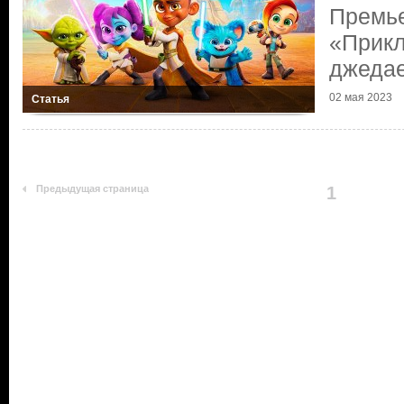
Премь
«Прик
джеда
02 мая 2023
Статья
Предыдущая страница
1