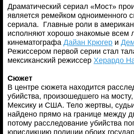
Драматический сериал «Мост» прои
является ремейком одноименного с
сериала. Главные роли в американ
исполняют хорошо знакомые всем 
кинематографа
Дайан Крюгер
и
Дем
Режиссером первой серии стал та
мексиканский режиссер
Херардо Н
Сюжет
В центре сюжета находится рассле
убийства, произошедшего на мост
Мексику и США. Тело жертвы, судь
найдено прямо на границе между д
потому расследование убийства по
юрисдикцию полиции обоих государ