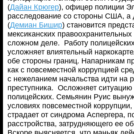
(
Дайан Крюгер
), офицер полиции Э
расследование со стороны США, а 
(
Демиан Бишир
) становится предс
мексиканских правоохранительных 
сложном деле. Работу полицейских
усложняет влиятельный наркокарте
обе стороны границ. Напарникам п
как с повсеместной коррупцией сред
с нежеланием начальства идти на р
преступника. Осложняет ситуацию 
полицейских. Семьянин Руис выну
условиях повсеместной коррупции,
страдает от синдрома Аспергера, п
расстройства, затрудняющего ее о
Вскоре выясняется, что маньяк дейс