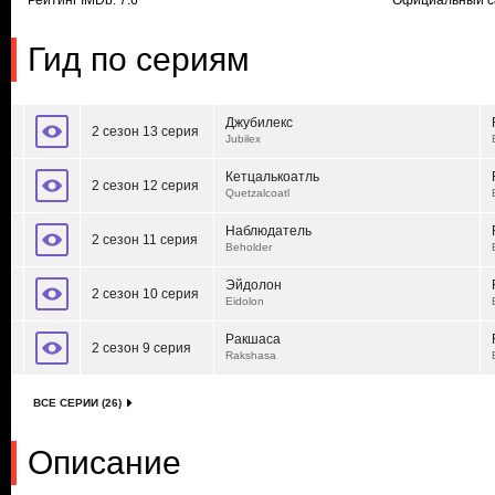
Рейтинг IMDb: 7.6
Официальный с
Гид по сериям
Джубилекс
2 сезон 13 серия
Jubilex
Кетцалькоатль
2 сезон 12 серия
Quetzalcoatl
Наблюдатель
2 сезон 11 серия
Beholder
Эйдолон
2 сезон 10 серия
Eidolon
Ракшаса
2 сезон 9 серия
Rakshasa
ВСЕ СЕРИИ (26)
Описание