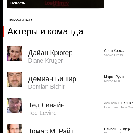
Новость
НОВОСТИ (11)
Актеры и команда
Соня Кросс
Дайан Крюгер
Sonya Cross
Diane Kruger
Марко Руис
Демиан Бишир
Marco Ruiz
Demian Bichir
Лейтенант Хэнк 
Тед Левайн
Lieutenant Hank W
Ted Levine
Стивен Линдер
Томас М. Райт