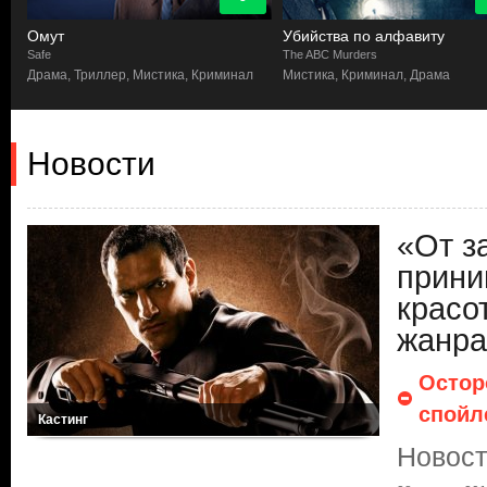
Омут
Убийства по алфавиту
Safe
The ABC Murders
р
Драма, Триллер, Мистика, Криминал
Мистика, Криминал, Драма
Новости
«От з
прини
красо
жанра
Остор
спойл
Кастинг
Новост