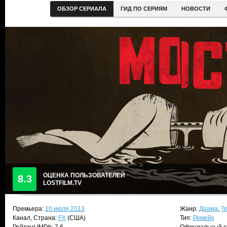
ОБЗОР СЕРИАЛА
ГИД ПО СЕРИЯМ
НОВОСТИ
ОЦЕНКА ПОЛЬЗОВАТЕЛЕЙ
8.3
LOSTFILM.TV
Премьера:
10 июля 2013
Жанр:
Драма
,
Т
Канал, Страна:
FX
(США)
Тип:
Ремейк