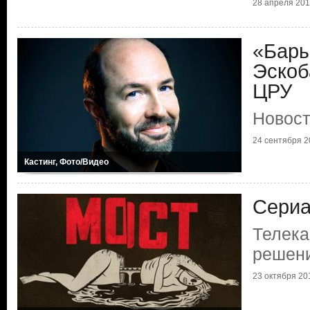
28 апреля 2016
«Бары
Эскоб
ЦРУ
Новост
24 сентября 20
Кастинг, Фото/Видео
Сериа
Телека
решен
23 октября 201