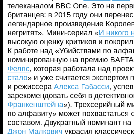
телеканалом BBC One. Это не перв
британцев: в 2015 году они перене
легендарное произведение Королев
негритят». Мини-сериал «
И никого 
высокую оценку критиков и покори
К работе над «Убийствами по алфа
номинированную на премию BAFTA
Фелпс
, которая работала над проек
стало
» и уже считается экспертом 
и режиссера
Алекса Габасси
, успе
зарекомендовать себя в детективно
Франкенштейна
»). Трехсерийный м
по алфавиту» может похвастаться 
составом. Двукратный номинант на
Джон Малкович
украсил классическ