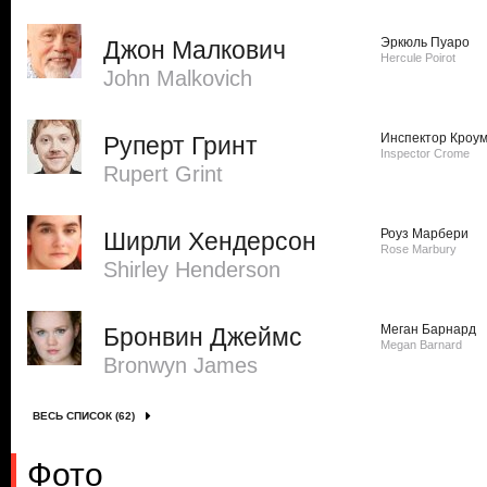
Эркюль Пуаро
Джон Малкович
Hercule Poirot
John Malkovich
Инспектор Кроу
Руперт Гринт
Inspector Crome
Rupert Grint
Роуз Марбери
Ширли Хендерсон
Rose Marbury
Shirley Henderson
Меган Барнард
Бронвин Джеймс
Megan Barnard
Bronwyn James
ВЕСЬ СПИСОК (62)
Фото