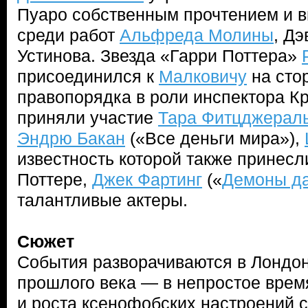
Пуаро собственным прочтением и в
среди работ
Альфреда Молины
, Д
Устинова. Звезда «Гарри Поттера»
присоединился к
Малковичу
на сто
правопорядка в роли инспектора Кр
приняли участие
Тара Фитцджерал
Эндрю Бакан
(«Все деньги мира»),
известность которой также принес
Поттере,
Джек Фартинг
(«
Демоны д
талантливые актеры.
Сюжет
События разворачиваются в Лондон
прошлого века — в непростое врем
и роста ксенофобских настроений 