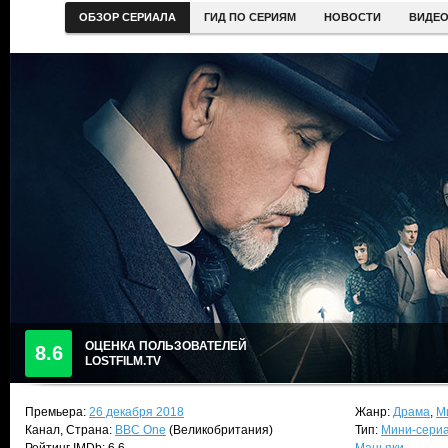
ОБЗОР СЕРИАЛА
ГИД ПО СЕРИЯМ
НОВОСТИ
ВИДЕ
ОЦЕНКА ПОЛЬЗОВАТЕЛЕЙ
8.6
LOSTFILM.TV
Премьера:
26 декабря 2018
Жанр:
Драма
,
М
Канал, Страна:
BBC One
(Великобритания)
Тип:
Мини-сери