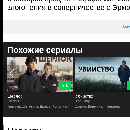
злого гения в соперничестве с Эркю
Поде
Похожие сериалы
9.1
Шерлок
Убийство
Sherlock
The Killing
р
Триллер, Детектив, Драма, Криминал
Драма, Криминал, Триллер