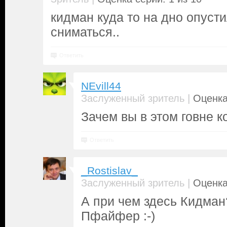
кидман куда то на дно опусти
сниматься..
Ответить
NEvill44
|
Заслуженный зритель
Оценка
Зачем вы в этом говне к
Ответить
_Rostislav_
|
Заслуженный зритель
Оценка
А при чем здесь Кидма
Пфайфер :-)