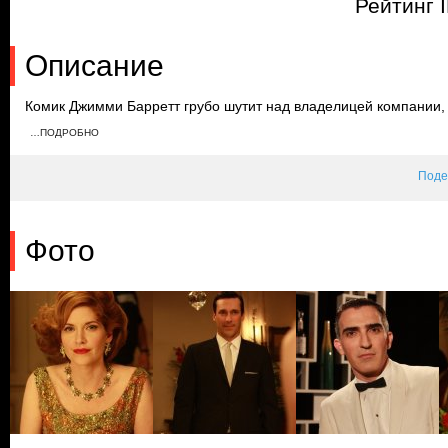
Рейтинг 
Описание
Комик Джимми Барретт грубо шутит над владелицей компании, в
чтобы заставить его извиниться. Тем временем на занятиях ве
…ПОДРОБНО
за Бэтти. Узнав о том, сколько получает другой сотрудник, Гар
Поде
Фото