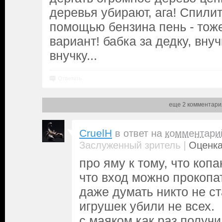
деревья убирают, ага! Спилит
помощью бензина пень - тож
вариант! бабка за дедку, внуч
внучку...
Ответить
еще 2 комментари
CruelH
в ответ на
комментари
|
Заслуженный зритель
Оценка
про яму к тому, что копа
что вход можно прокопат
даже думать никто не ст
игрушек убили не всех.
с маяком как раз получи