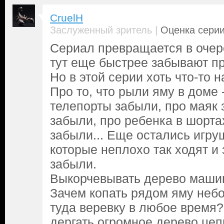
CruelH
|
Заслуженный зритель
Оценка серии
Сериал превращается в очере
тут еще быстрее забывают п
Но в этой серии хоть что-то 
Про то, что рыли яму в доме 
телепорты забыли, про маяк 
забыли, про ребенка в шорта
забыли... Еще остались игруш
которые неплохо так ходят и 
забыли.
Выкорчевывать дерево машин
Зачем копать рядом яму неб
туда веревку в любое время
дергать огромное дерево цеп