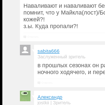
Наваливают и наваливают без
помнит, что у Майкла(лост)/Б
кожей?!
з.ы. Куда пропали?!
Ответить
sabita666
Заслуженный зритель
в прошлых сезонах он р
ночного ходячего, и пер
Ответить
Александр
|
jostkii
Зритель