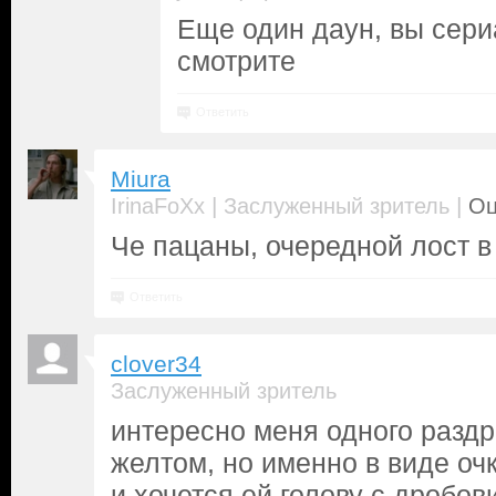
Еще один даун, вы сер
смотрите
Ответить
Miura
|
|
IrinaFoXx
Заслуженный зритель
Оц
Че пацаны, очередной лост в 
Ответить
clover34
Заслуженный зритель
интересно меня одного раздр
желтом, но именно в виде очк
и хочется ей голову с дробови