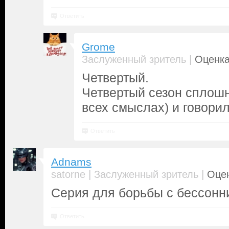
Ответить
Grome
|
Заслуженный зритель
Оценка
Четвертый.
Четвертый сезон сплошн
всех смыслах) и говорил
Ответить
Adnams
|
|
satorne
Заслуженный зритель
Оцен
Серия для борьбы с бессонн
Ответить