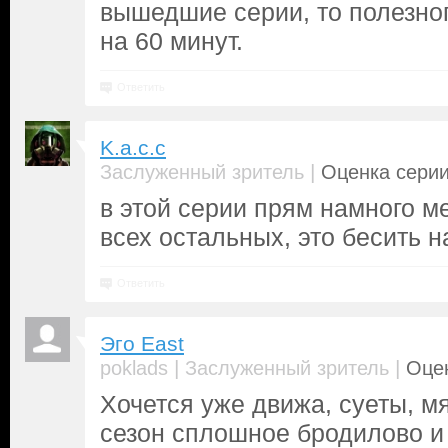
вышедшие серии, то полезног
на 60 минут.
Ответить
K.a.c.c
|
Заслуженный зритель
Оценка серии
в этой серии прям намного м
всех остальных, это бесить н
Ответить
Эго East
|
|
poklads
Заслуженный зритель
Оцен
Хочется уже движа, суеты, мя
сезон сплошное бродилово и