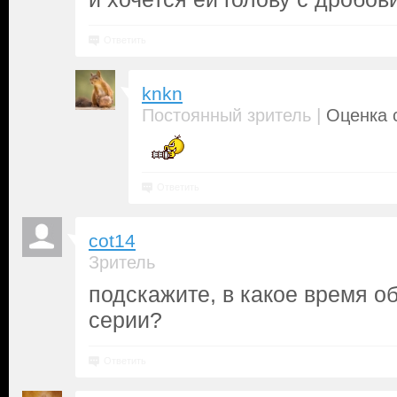
Ответить
knkn
|
Постоянный зритель
Оценка с
Ответить
cot14
Зритель
подскажите, в какое время о
серии?
Ответить