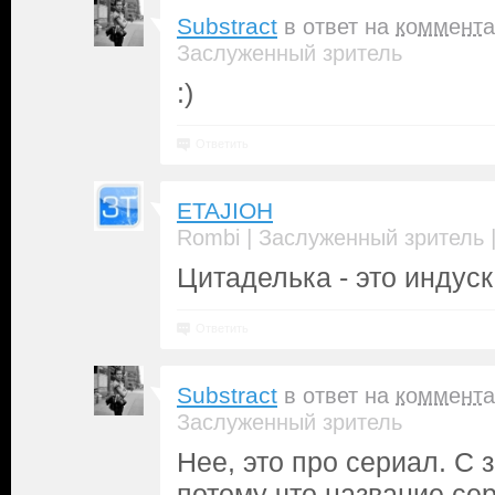
Substract
в ответ на
коммента
Заслуженный зритель
:)
Ответить
ETAJIOH
|
Rombi
Заслуженный зритель
Цитаделька - это индуск
Ответить
Substract
в ответ на
коммента
Заслуженный зритель
Нее, это про сериал. С 
потому что название сер