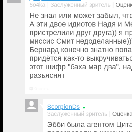
|
|
6o4ka
Заслуженный зритель
Оценк
Не знал или может забыл, что
А эти двое идиотов Надя и М
пристрелили друг друга)) я п
миссис Смит недоделанные))
Бернард конечно знатно попал
придётся как-то выкручиватьс
этот шифр "баха мар два", н
разъяснят
Ответить
ScorpionDs
|
Заслуженный зритель
Оценка
Эбби была агентом Цита