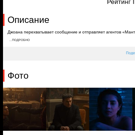
Рейтинг 
Описание
Джоана перехватывает сообщение и отправляет агентов «Мант
ужесточенной борьбе Эбби похищают, и Мейсон отправляется 
…ПОДРОБНО
оплакивает предательство. Тем временем Орлик и Хатч приез
Поде
Фото