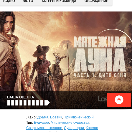
ВИДЕО
ФОТО
АКТЕРЫ И КОМАНДА
ОБСУЖДЕНИЕ
ВАША ОЦЕНКА
Жанр:
Драма
,
Боевик
,
Приключенческий
Тип:
Будущее
,
Мистические существа
,
Сверхъестественное
,
Супергерои
,
Космос