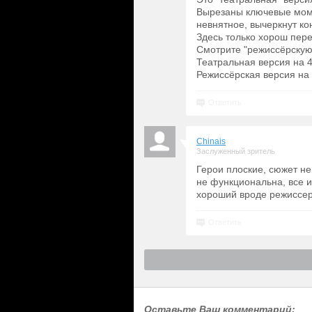
Вырезаны ключевые моме
невнятное, вычеркнут кон
Здесь только хорош перев
Смотрите "режиссёрскую"
Театральная версия на 4
Режиссёрская версия на 
Ответить
Chinais
Заслуженный зритель
Герои плоские, сюжет не
не функциональна, все 
хороший вроде режиссер
Ответить
Оставьте Ваш комментарий: