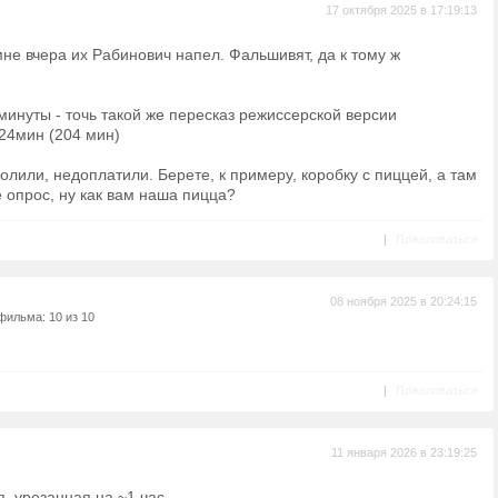
17 октября 2025 в 17:19:13
 мне вчера их Рабинович напел. Фальшивят, да к тому ж
инуты - точь такой же пересказ режиссерской версии
24мин (204 мин)
долили, недоплатили. Берете, к примеру, коробку с пиццей, а там
е опрос, ну как вам наша пицца?
|
Пожаловаться
08 ноября 2025 в 20:24:15
фильма: 10 из 10
|
Пожаловаться
11 января 2026 в 23:19:25
, урезанная на ~1 час.