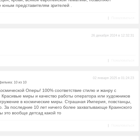
 юным представителям зрителей .
|
Пожаловаться
26 декабря 2024 в 12:32:31
|
Пожаловаться
02 января 2025 в 01:24:23
фильма: 10 из 10
осмической Оперы! 100% соответствие стилю и жанру с
! Красивые миры и качество работы оператора или художников
гружение в космические миры. Страшная Империя, повстанцы,
о. За последние 10 лет ничего более захватывающе Краинского
ы это вообще детсад какой то
|
Пожаловаться