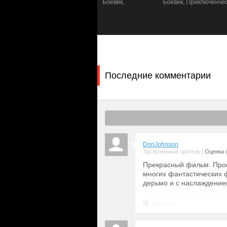
а, Фантастика, Боевик,
Боевик, Приключенческий, Фантастика
бороться с захватчиками.
люченческий
Последние комментарии
DonJohnson
|
Заслуженный зритель
Оценка 
Прекрасный фильм. Прос
многих фантастических 
дерьмо и с наслаждение
Ответить