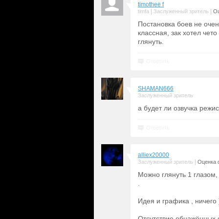
timothee f
|
|
timfa
Заслуженный зритель
Оц
Постановка боев не очен
классная, зак хотел чет
глянуть.
Ответить
SHAMAN666
Заслуженный зритель
а будет ли озвучка режи
Ответить
alliex20000
|
Заслуженный зритель
Оценка 
Можно глянуть 1 глазом,
.
Идея и графика , ничего 
Отсутствие обнажённых с