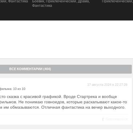
Боевик, Приключенческий, Драма,
Приключенческий, Фантастика, Боеви
Фантастика
ВСЕ КОММЕНТАРИИ (404)
17 августа 2024 в 22:27:28
фильма: 10 из 10
то сказка с красивой графикой. Вроде Стартрека и вообще
фильмов. Не понимаю говноедов, которые раскапывают какое-то
м им обмазываются. Отличная фантастика на вечер выходного.
|
Пожаловаться