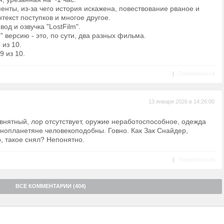
нты, из-за чего история искажена, повествование рваное и
текст поступков и многое другое.
од и озвучка "LostFilm".
 версию - это, по сути, два разных фильма.
 из 10.
9 из 10.
|
Пожаловаться
13 января 2026 в 14:26:00
внятный, лор отсутствует, оружие неработоспособное, одежда
инопланетяне человекоподобны. Говно. Как Зак Снайдер,
, такое снял? Непонятно.
|
Пожаловаться
ВСЕ КОММЕНТАРИИ (404)