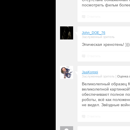
посмотреть фильм более
Ответить
John_DOE_76
Заслуженный зритель
Эпическая хренотень! )))
Ответить
JaaKorppi
|
Заслуженный зритель
Оценка 
Великолепный образец К
великолепной картинкой
обеспечивают полное по
роботы, всё как положен
не видел. Звёздные войн
Ответить