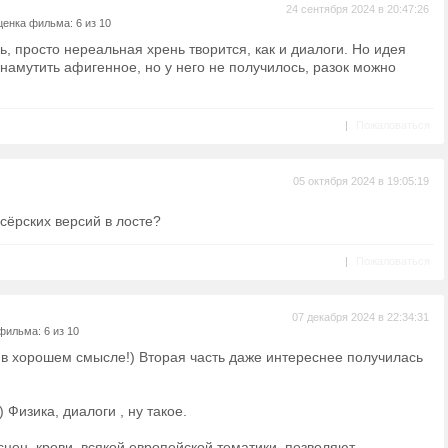
24 сентября 2024 в 20:47:26
енка фильма: 6 из 10
ь, просто нереальная хрень творится, как и диалоги. Но идея
о намутить афигенное, но у него не получилось, разок можно
|
Пожаловаться
05 октября 2024 в 19:05:19
ссёрских версий в лосте?
|
Пожаловаться
07 декабря 2024 в 22:34:31
фильма: 6 из 10
 в хорошем смысле!) Вторая часть даже интереснее получилась
) Физика, диалоги , ну такое.
цен, крови, всякой европейской тематики, позволяют