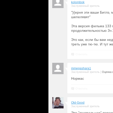
kolombok
Заслуженный зритель
"}{ерня эти ваши Битлз,
шепелявят"
Эта версия фильма 133 м
продолжительностью 3ч 
Это как, если бы вам не
треть уже тю-тю. И тут ж
Ответить
mmegashara1
|
Заслуженный зритель
Оценка 
Нормас
Ответить
Old-Good
Заслуженный зритель
Это "театральная" версия