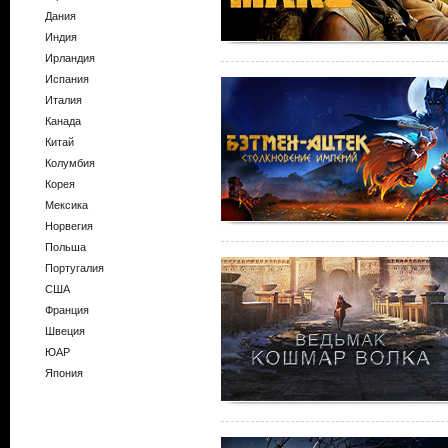
Дания
Индия
Ирландия
Испания
Италия
Канада
Китай
Колумбия
Корея
Мексика
Норвегия
Польша
Португалия
США
Франция
Швеция
ЮАР
Япония