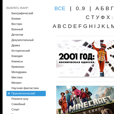
ВCE
|
0..9
|
А
Б
В
Г
ВЫБРАТЬ ЖАНР:
Биографический
С
Т
У
Ф
Х
Боевик
Вестерн
A
B
C
D
E
F
G
H
I
J
K
L
Военный
Детектив
Документальный
Драма
Исторический
Комедия
Комиксы
Криминал
Мелодрама
Мистика
Мюзикл
Научная фантастика
Приключенческий
Реалити-шоу
Семейный
Спорт