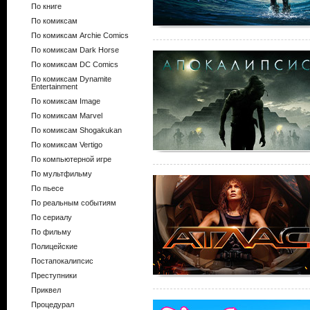
По книге
По комиксам
По комиксам Archie Comics
По комиксам Dark Horse
По комиксам DC Comics
По комиксам Dynamite
Entertainment
По комиксам Image
По комиксам Marvel
По комиксам Shogakukan
По комиксам Vertigo
По компьютерной игре
По мультфильму
По пьесе
По реальным событиям
По сериалу
По фильму
Полицейские
Постапокалипсис
Преступники
Приквел
Процедурал