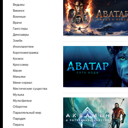
Ведьмы
Викинги
Военные
Врачи
Гангстеры
Динозавры
Зомби
Инопланетяне
Короткометражка
Космос
Кроссовер
Магия
Маньяки
Мини-сериал
Мистические существа
Музыка
Мультфильм
Оборотни
Параллельный мир
Пародия
Пираты