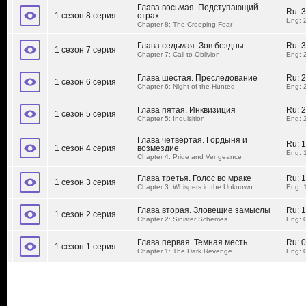
Глава восьмая. Подступающий
Ru:
3
1 сезон 8 серия
страх
Eng: 
Chapter 8: The Creeping Fear
Глава седьмая. Зов бездны
Ru:
3
1 сезон 7 серия
Chapter 7: Call to Oblivion
Eng: 
Глава шестая. Преследование
Ru:
2
1 сезон 6 серия
Chapter 6: Night of the Hunted
Eng: 
Глава пятая. Инквизиция
Ru:
2
1 сезон 5 серия
Chapter 5: Inquisition
Eng: 
Глава четвёртая. Гордыня и
Ru:
1
1 сезон 4 серия
возмездие
Eng: 
Chapter 4: Pride and Vengeance
Глава третья. Голос во мраке
Ru:
1
1 сезон 3 серия
Chapter 3: Whispers in the Unknown
Eng: 
Глава вторая. Зловещие замыслы
Ru:
1
1 сезон 2 серия
Chapter 2: Sinister Schemes
Eng: 
Глава первая. Темная месть
Ru:
0
1 сезон 1 серия
Chapter 1: The Dark Revenge
Eng: 