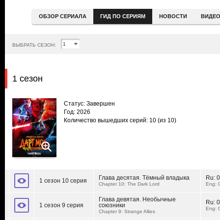
ОБЗОР СЕРИАЛА
ГИД ПО СЕРИЯМ
НОВОСТИ
ВИДЕ
ВЫБРАТЬ СЕЗОН:
1 сезон
Статус: Завершен
Год: 2026
Количество вышедших серий: 10
(из 10)
Глава десятая. Тёмный владыка
Ru:
0
1 сезон 10 серия
Chapter 10: The Dark Lord
Eng: 
Глава девятая. Необычные
Ru:
0
1 сезон 9 серия
союзники
Eng: 
Chapter 9: Strange Allies