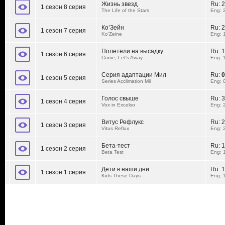
Жизнь звезд
Ru:
2
1 сезон 8 серия
The Life of the Stars
Eng: 
Ко’Зейн
Ru:
2
1 сезон 7 серия
Ko'Zeine
Eng: 
Полетели на высадку
Ru:
1
1 сезон 6 серия
Come, Let's Away
Eng: 
Серия адаптации Мил
Ru:
0
1 сезон 5 серия
Series Acclimation Mil
Eng: 
Голос свыше
Ru:
3
1 сезон 4 серия
Vox in Excelso
Eng: 
Витус Рефлукс
Ru:
2
1 сезон 3 серия
Vitus Reflux
Eng: 
Бета-тест
Ru:
1
1 сезон 2 серия
Beta Test
Eng: 
Дети в наши дни
Ru:
1
1 сезон 1 серия
Kids These Days
Eng: 