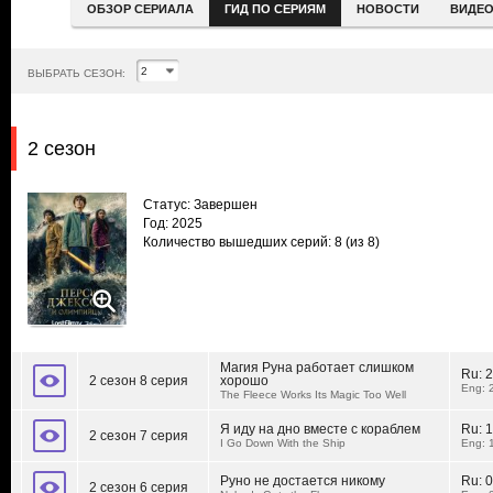
ОБЗОР СЕРИАЛА
ГИД ПО СЕРИЯМ
НОВОСТИ
ВИДЕ
ВЫБРАТЬ СЕЗОН:
2 сезон
Статус: Завершен
Год: 2025
Количество вышедших серий: 8
(из 8)
Магия Руна работает слишком
Ru:
2
2 сезон 8 серия
хорошо
Eng: 
The Fleece Works Its Magic Too Well
Я иду на дно вместе с кораблем
Ru:
1
2 сезон 7 серия
I Go Down With the Ship
Eng: 
Руно не достается никому
Ru:
0
2 сезон 6 серия