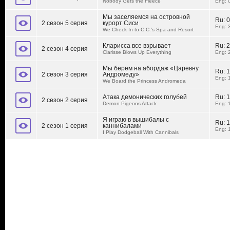
Nobody Gets the Fleece
Eng: 
Мы заселяемся на островной
Ru:
0
2 сезон 5 серия
курорт Сиси
Eng: 
We Check In to C.C.'s Spa and Resort
Кларисса все взрывает
Ru:
2
2 сезон 4 серия
Clarisse Blows Up Everything
Eng: 
Мы берем на абордаж «Царевну
Ru:
1
2 сезон 3 серия
Андромеду»
Eng: 
We Board the Princess Andromeda
Атака демонических голубей
Ru:
1
2 сезон 2 серия
Demon Pigeons Attack
Eng: 
Я играю в вышибалы с
Ru:
1
2 сезон 1 серия
каннибалами
Eng: 
I Play Dodgeball With Cannibals