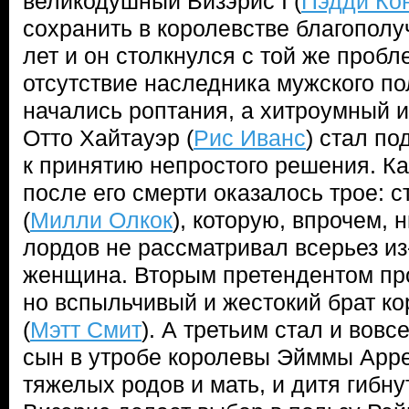
великодушный Визэрис I (
Пэдди Ко
сохранить в королевстве благополу
лет и он столкнулся с той же пробл
отсутствие наследника мужского п
начались роптания, а хитроумный и
Отто Хайтауэр (
Рис Иванс
) стал по
к принятию непростого решения. Ка
после его смерти оказалось трое: 
(
Милли Олкок
), которую, впрочем, 
лордов не рассматривал всерьез из-
женщина. Вторым претендентом пр
но вспыльчивый и жестокий брат к
(
Мэтт Смит
). А третьим стал и вов
сын в утробе королевы Эйммы Арре
тяжелых родов и мать, и дитя гибну