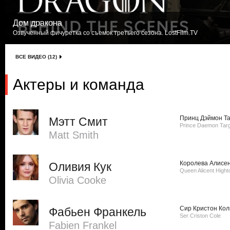
Дом дракона
Озвученный фичуретка со съемок третьего сезона. LostFilm.TV
ВСЕ ВИДЕО (12)
Актеры и команда
Принц Дэймон Т
Мэтт Смит
Prince Daemon Tar
Matt Smith
Королева Алисе
Оливия Кук
Queen Alicent High
Olivia Cooke
Сир Кристон Кол
Фабьен Франкель
Ser Criston Cole
Fabien Frankel