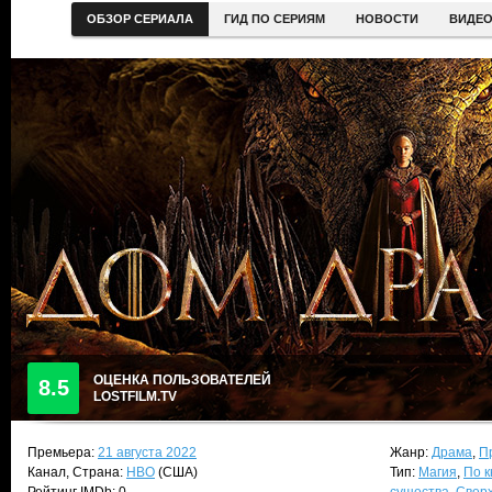
ОБЗОР СЕРИАЛА
ГИД ПО СЕРИЯМ
НОВОСТИ
ВИДЕ
ОЦЕНКА ПОЛЬЗОВАТЕЛЕЙ
8.5
LOSTFILM.TV
Премьера:
21 августа 2022
Жанр:
Драма
,
П
Канал, Страна:
HBO
(США)
Тип:
Магия
,
По к