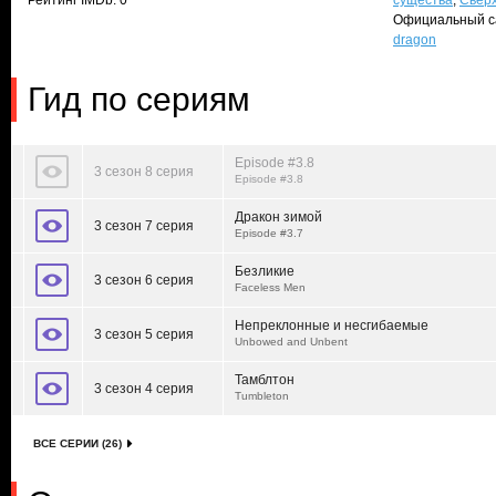
Рейтинг IMDb: 0
существа
,
Свер
Официальный с
dragon
Гид по сериям
Episode #3.8
3 сезон 8 серия
Episode #3.8
Дракон зимой
3 сезон 7 серия
Episode #3.7
Безликие
3 сезон 6 серия
Faceless Men
Непреклонные и несгибаемые
3 сезон 5 серия
Unbowed and Unbent
Тамблтон
3 сезон 4 серия
Tumbleton
ВСЕ СЕРИИ (26)