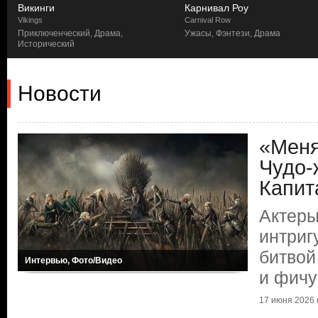
Викинги
Карнивал Роу
Vikings
Carnival Row
Приключенческий, Драма,
Ужасы, Фэнтези, Драма
Исторический
Новости
«Меня
Чудо-
Капит
Актеры
интриг
битвой
Интервью, Фото/Видео
и фичу
17 июня 2026 г