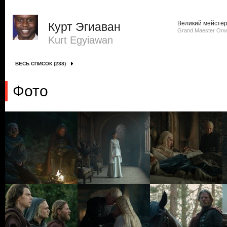
Великий мейсте
Курт Эгиаван
Grand Maester Orw
Kurt Egyiawan
ВЕСЬ СПИСОК (238)
Фото