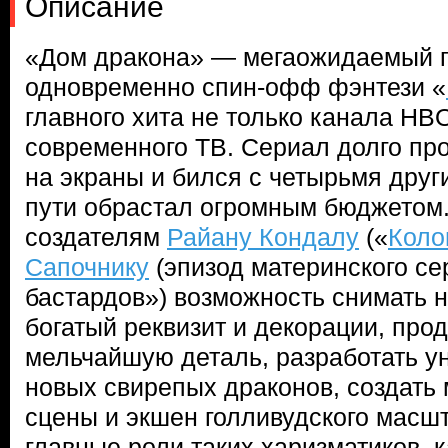
Описание
«Дом дракона» — мегаожидаемый п
одновременно спин-офф фэнтези «
главного хита не только канала HBO
современного ТВ. Сериал долго пр
на экраны и бился с четырьмя друг
пути обрастал огромным бюджетом.
создателям
Райану Кондалу
(«
Коло
Сапочнику
(эпизод материнского се
бастардов») возможность снимать н
богатый реквизит и декорации, про
мельчайшую деталь, разработать у
новых свирепых драконов, создат
сцены и экшен голливудского масшт
главные роли таких харизматиков, 