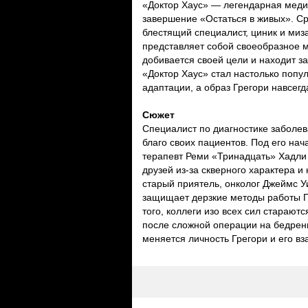
«Доктор Хаус» — легендарная меди
завершение «Остаться в живых». С
блестящий специалист, циник и миз
представляет собой своеобразное ме
добивается своей цели и находит 
«Доктор Хаус» стал настолько попу
адаптации, а образ Грегори навсегд
Сюжет
Специалист по диагностике заболев
благо своих пациентов. Под его нач
терапевт Реми «Тринадцать» Хадли 
друзей из-за скверного характера и
старый приятель, онколог Джеймс 
защищает дерзкие методы работы Г
того, коллеги изо всех сил старают
после сложной операции на бедренн
меняется личность Грегори и его в