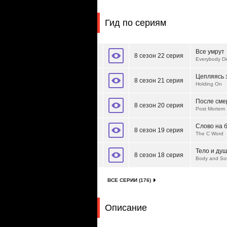
Гид по сериям
Все умрут
8 сезон 22 серия
Everybody Di
Цепляясь 
8 сезон 21 серия
Holding On
После сме
8 сезон 20 серия
Post Mortem
Слово на б
8 сезон 19 серия
The C Word
Тело и ду
8 сезон 18 серия
Body and So
ВСЕ СЕРИИ (176)
Описание