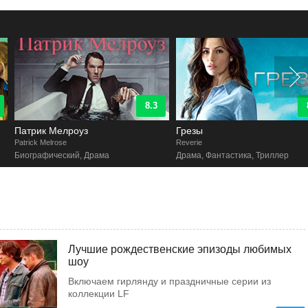
8.3
8.4
Патрик Мелроуз
Грезы
atrick Melrose
Reverie
Биографический, Драма
Драма, Фантастика, Триллер
Лучшие рождественские эпизоды любимых
шоу
Включаем гирлянду и праздничные серии из
коллекции LF