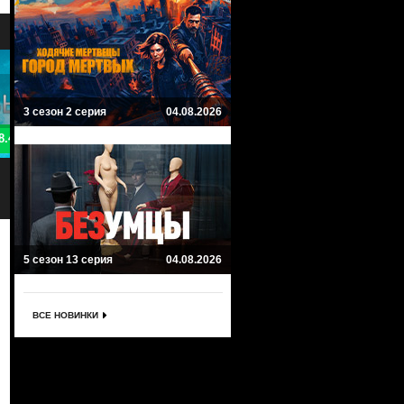
3 сезон 2 серия
04.08.2026
8.1
9
9-1-1: Одинокая звезда
Больница Питт
9-1-1: Lone Star
The Pitt
Боевик, Драма, Криминал
Драма
5 сезон 13 серия
04.08.2026
ВСЕ НОВИНКИ