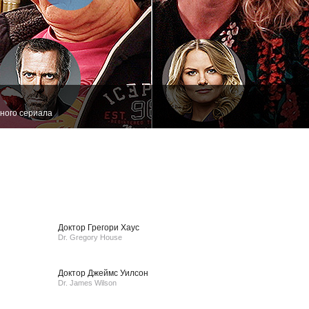
ного сериала
Доктор Грегори Хаус
Dr. Gregory House
Доктор Джеймс Уилсон
Dr. James Wilson