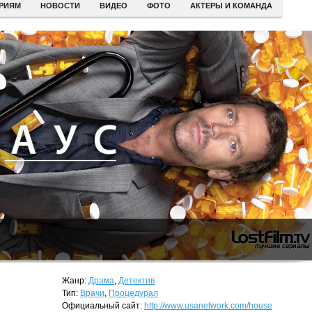
ЕРИЯМ
НОВОСТИ
ВИДЕО
ФОТО
АКТЕРЫ И КОМАНДА
Жанр:
Драма
,
Детектив
Тип:
Врачи
,
Процедурал
Официальный сайт:
http://www.usanetwork.com/house