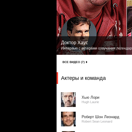
Доктор Хаус
Интервью с актерами озвучания легендар
ВСЕ ВИДЕО (7)
Актеры и команда
Хью Лори
Hugh Laurie
Роберт Шон Леонард
Robert Sean Leonard