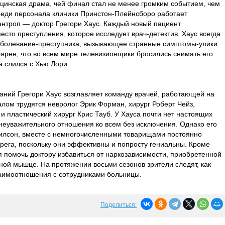
цинская драма, чей финал стал не менее громким событием, чем
реди персонала клиники Принстон-Плейнсборо работает
антроп — доктор Грегори Хаус. Каждый новый пациент
сто преступления, которое исследует врач-детектив. Хаус всегда
заболевание-преступника, вызывающее странные симптомы-улики.
лярен, что во всем мире телевизионщики бросились снимать его
а слился с Хью Лори.
аний Грегори Хаус возглавляет команду врачей, работающей на
алом трудятся невролог Эрик Форман, хирург Роберт Чейз,
и пластический хирург Крис Тауб. У Хауса почти нет настоящих
 неуважительного отношения ко всем без исключения. Однако его
Уилсон, вместе с немногочисленными товарищами постоянно
рега, поскольку они эффективны и попросту гениальны. Кроме
ся помочь доктору избавиться от наркозависимости, приобретенной
ой мышце. На протяжении восьми сезонов зрители следят, как
заимоотношения с сотрудниками больницы.
Поделиться: