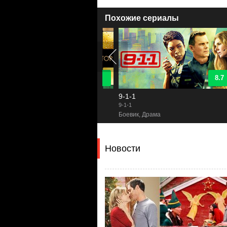
Похожие сериалы
9
8.7
оший доктор
9-1-1
Good Doctor
9-1-1
P
йный, Драма
Боевик, Драма
Новости