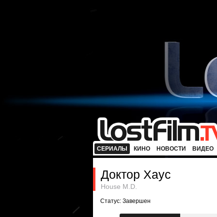
СЕРИАЛЫ
КИНО
НОВОСТИ
ВИДЕО
Доктор Хаус
House M.D.
Статус: Завершен