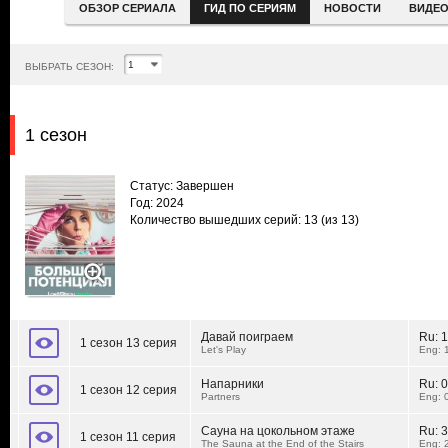
ОБЗОР СЕРИАЛА
ГИД ПО СЕРИЯМ
НОВОСТИ
ВИДЕ
ВЫБРАТЬ СЕЗОН:
1 сезон
Статус: Завершен
Год: 2024
Количество вышедших серий: 13
(из 13)
Давай поиграем
Ru:
1
1 сезон 13 серия
Let's Play
Eng: 
Напарники
Ru:
0
1 сезон 12 серия
Partners
Eng: 
Сауна на цокольном этаже
Ru:
3
1 сезон 11 серия
The Sauna at the End of the Stairs
Eng: 