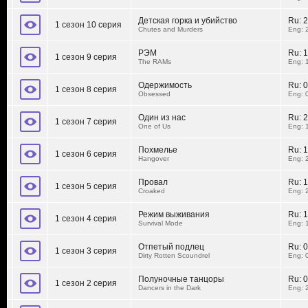
Детская горка и убийство
Ru:
2
1 сезон 10 серия
Chutes and Murders
Eng: 
РЭМ
Ru:
1
1 сезон 9 серия
The RAMs
Eng: 
Одержимость
Ru:
0
1 сезон 8 серия
Obsessed
Eng: 
Один из нас
Ru:
2
1 сезон 7 серия
One of Us
Eng: 
Похмелье
Ru:
1
1 сезон 6 серия
Hangover
Eng: 
Провал
Ru:
1
1 сезон 5 серия
Croaked
Eng: 
Режим выживания
Ru:
1
1 сезон 4 серия
Survival Mode
Eng: 
Отпетый подлец
Ru:
0
1 сезон 3 серия
Dirty Rotten Scoundrel
Eng: 
Полуночные танцоры
Ru:
0
1 сезон 2 серия
Dancers in the Dark
Eng: 