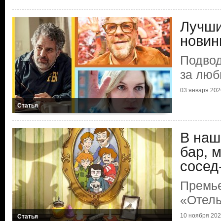
Лучши
новин
Подвод
за люб
03 января 2026
Статья
В наш
бар, 
сосед
Премье
«Отель
10 ноября 2025
Статья