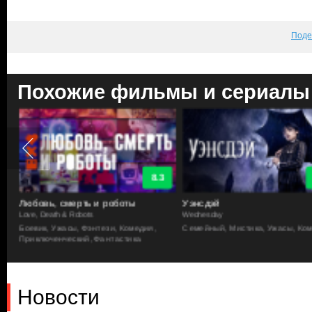
Поде
Похожие фильмы и сериалы
8.3
Любовь, смерть и роботы
Уэнсдэй
Love, Death & Robots
Wednesday
Боевик, Ужасы, Фэнтези, Комедия,
Семейный, Мистика, Ужасы, Ко
Приключенческий, Фантастика
Новости