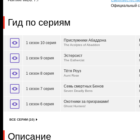
Рейтинг IMDb: 7.7
Сверхъестеств
Официальный с
Гид по сериям
Прислужники Абаддона
1 сезон 10 серия
The Acolytes of Abaddon
Эстерсист
1 сезон 9 серия
The Esthercist
Тётя Роуз
1 сезон 8 серия
Aunt Rose
Семь смертных Бенов
1 сезон 7 серия
Seven Deadly Bens
Охотники за призраками!
1 сезон 6 серия
Ghost Hunters!
ВСЕ СЕРИИ (10)
Описание