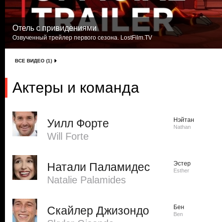
Отель с привидениями
Озвученный трейлер первого сезона. LostFilm.TV
ВСЕ ВИДЕО (1)
Актеры и команда
Нэйтан
Уилл Форте
Nathan
Will Forte
Эстер
Натали Паламидес
Esther
Natalie Palamides
Бен
Скайлер Джизондо
Ben