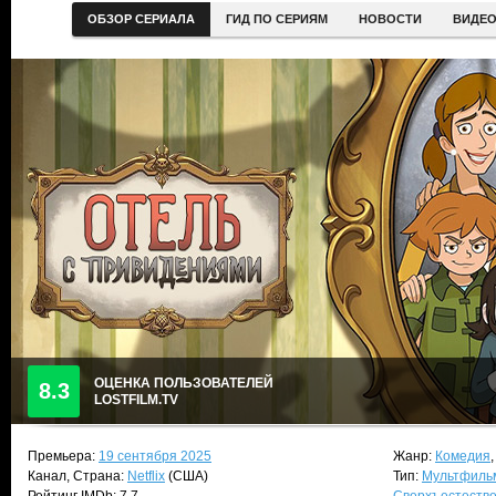
ОБЗОР СЕРИАЛА
ГИД ПО СЕРИЯМ
НОВОСТИ
ВИДЕ
ОЦЕНКА ПОЛЬЗОВАТЕЛЕЙ
8.3
LOSTFILM.TV
Премьера:
19 сентября 2025
Жанр:
Комедия
Канал, Страна:
Netflix
(США)
Тип:
Мультфиль