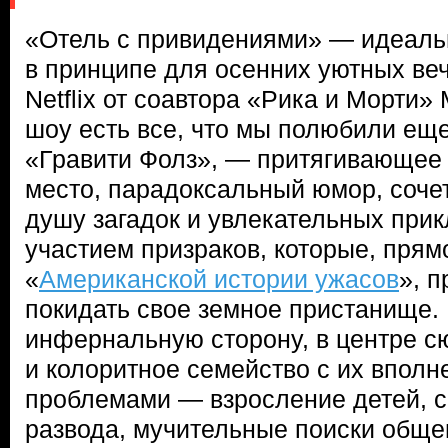
«Отель с привидениями» — идеаль
в принципе для осенних уютных ве
Netflix от соавтора «Рика и Морти»
шоу есть все, что мы полюбили еще
«Гравити Фолз», — притягивающее 
место, парадоксальный юмор, соч
душу загадок и увлекательных прик
участием призраков, которые, прям
«
Американской истории ужасов
», 
покидать свое земное пристанище.
инфернальную сторону, в центре 
и колоритное семейство с их вполн
проблемами — взросление детей, 
развода, мучительные поиски общег