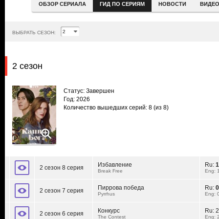
ОБЗОР СЕРИАЛА
ГИД ПО СЕРИЯМ
НОВОСТИ
ВИДЕ
ВЫБРАТЬ СЕЗОН:
2 сезон
Статус: Завершен
Год: 2026
Количество вышедших серий: 8
(из 8)
Избавление
Ru:
1
2 сезон 8 серия
Break Free
Eng: 
Пиррова победа
Ru:
0
2 сезон 7 серия
Pyrrhus
Eng: 
Конкурс
Ru:
2
2 сезон 6 серия
The Contest
Eng: 