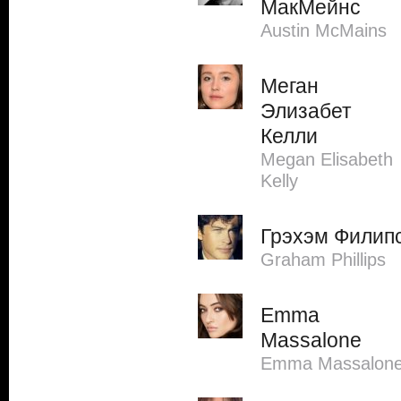
МакМейнс
Austin McMains
Меган
Элизабет
Келли
Megan Elisabeth
Kelly
Грэхэм Филип
Graham Phillips
Emma
Massalone
Emma Massalon