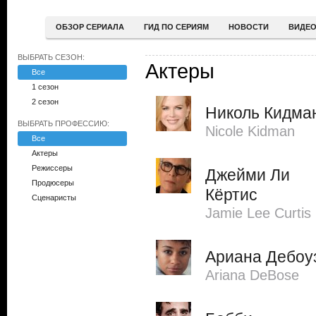
ОБЗОР СЕРИАЛА
ГИД ПО СЕРИЯМ
НОВОСТИ
ВИДЕ
ВЫБРАТЬ СЕЗОН:
Актеры
Все
1 сезон
2 сезон
Николь Кидма
ВЫБРАТЬ ПРОФЕССИЮ:
Nicole Kidman
Все
Актеры
Режиссеры
Джейми Ли
Продюсеры
Кёртис
Сценаристы
Jamie Lee Curtis
Ариана Дебоу
Ariana DeBose