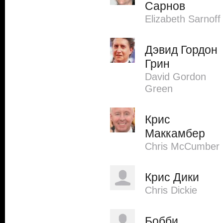
Сарнов
Elizabeth Sarnoff
Дэвид Гордон
Грин
David Gordon
Green
Крис
Маккамбер
Chris McCumber
Крис Дики
Chris Dickie
Бобби