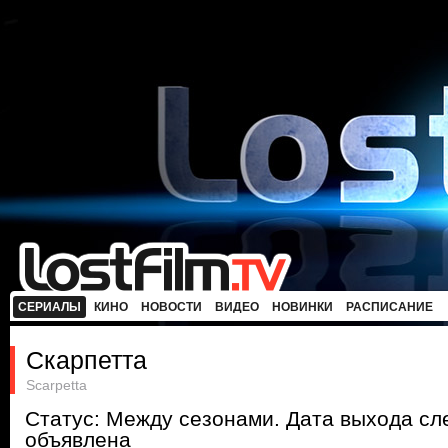
СЕРИАЛЫ
КИНО
НОВОСТИ
ВИДЕО
НОВИНКИ
РАСПИСАНИЕ
Скарпетта
Scarpetta
Статус: Между сезонами. Дата выхода с
объявлена