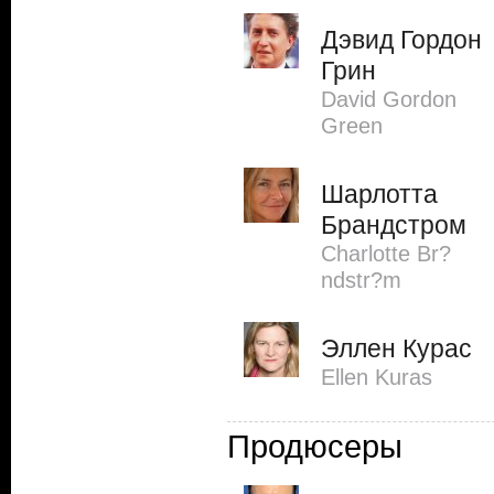
Дэвид Гордон
Грин
David Gordon
Green
Шарлотта
Брандстром
Charlotte Br?
ndstr?m
Эллен Курас
Ellen Kuras
Продюсеры