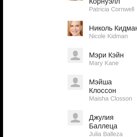
Корнуэлл
Patricia Cornwell
Николь Кидма
Nicole Kidman
Мэри Кэйн
Mary Kane
Мэйша
Клоссон
Maisha Closson
Джулия
Баллеца
Julia Balleza