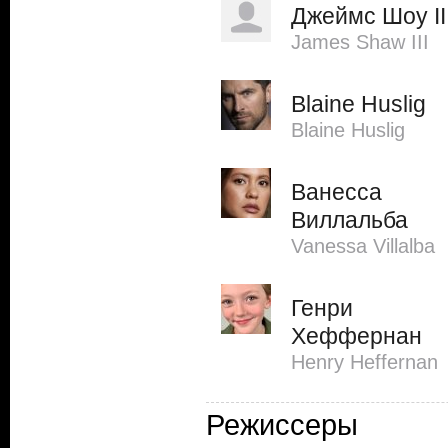
Джеймс Шоу II
James Shaw III
Blaine Huslig
Blaine Huslig
Ванесса
Виллальба
Vanessa Villalba
Генри
Хеффернан
Henry Heffernan
Режиссеры