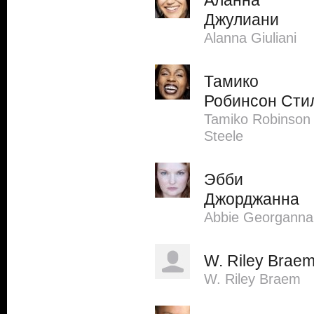
Аланна
Джулиани
Alanna Giuliani
Тамико
Робинсон Сти
Tamiko Robinson
Steele
Эбби
Джорджанна
Abbie Georganna
W. Riley Brae
W. Riley Braem