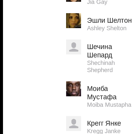
Jia Gay
Эшли Шелтон
Ashley Shelton
Шечина
Шепард
Shechinah
Shepherd
Моиба
Мустафа
Moiba Mustapha
Крегг Янке
Kregg Janke