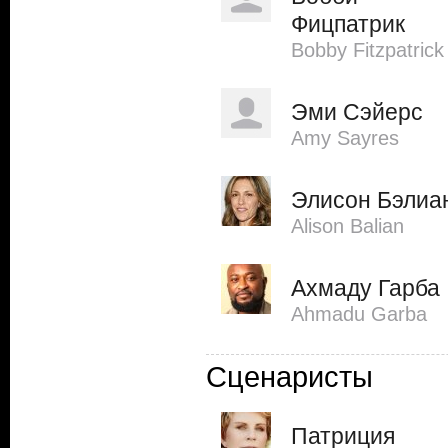
Фицпатрик
Bobby Fitzpatrick
Эми Сэйерс
Amy Sayres
Элисон Бэлиа
Alison Balian
Ахмаду Гарба
Ahmadu Garba
Сценаристы
Патриция