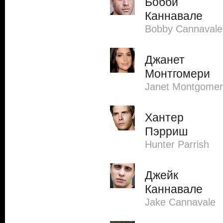
Бобби
Каннавале
Bobby Cannavale
Джанет
Монтгомери
Janet Montgomer
Хантер
Пэрриш
Hunter Parrish
Джейк
Каннавале
Jake Cannavale