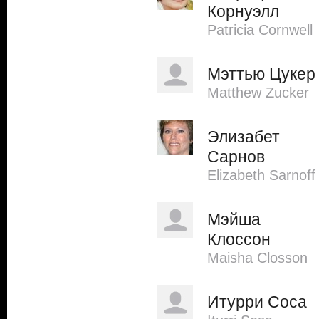
Корнуэлл
Patricia Cornwell
Мэттью Цукер
Matthew Zucker
Элизабет
Сарнов
Elizabeth Sarnoff
Мэйша
Клоссон
Maisha Closson
Итурри Соса