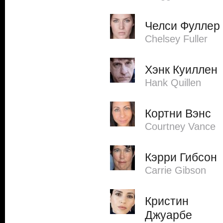
Челси Фуллер
Chelsey Fuller
Хэнк Куиллен
Hank Quillen
Кортни Вэнс
Courtney Vance
Кэрри Гибсон
Carrie Gibson
Кристин
Джуарбе