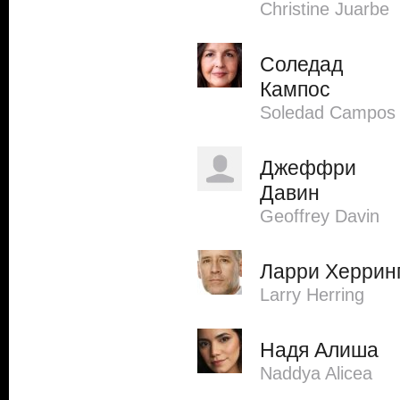
Christine Juarbe
Соледад
Кампос
Soledad Campos
Джеффри
Давин
Geoffrey Davin
Ларри Херрин
Larry Herring
Надя Алиша
Naddya Alicea