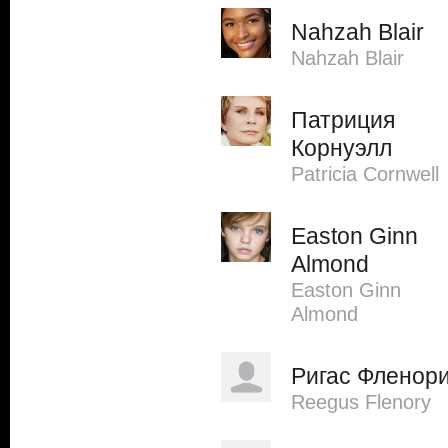
Nahzah Blair
Nahzah Blair
Патриция
Корнуэлл
Patricia Cornwell
Easton Ginn
Almond
Easton Ginn
Almond
Ригас Фленор
Reegus Flenory