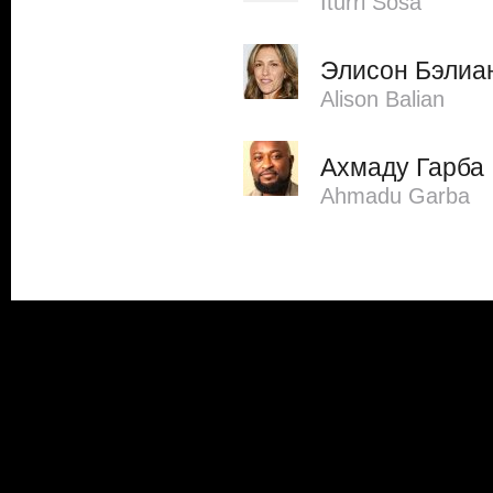
Iturri Sosa
Элисон Бэлиа
Alison Balian
Ахмаду Гарба
Ahmadu Garba