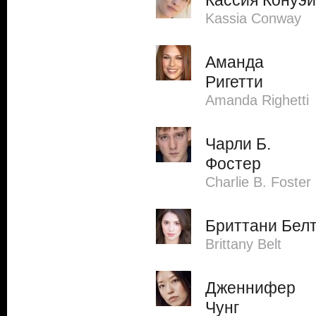
Кассия Конуэй
Kassia Conway
Аманда
Ригетти
Amanda Righetti
Чарли Б.
Фостер
Charlie B. Foster
Бриттани Бел
Brittany Belt
Дженнифер
Чунг