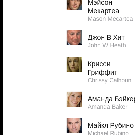
Мэйсон
Мекартеа
Mason Mecartea
Джон В Хит
John W Heath
Крисси
Гриффит
Chrissy Calhoun
Аманда Бэйке
Amanda Baker
Майкл Рубино
Michael Rubino