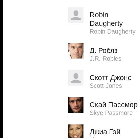
Robin
Daugherty
Robin Daugherty
Д. Роблз
J.R. Robles
Скотт Джонс
Scott Jones
Скай Пассмор
Skye Passmore
Джиа Гэй