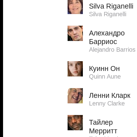
Silva Riganelli
Silva Riganelli
Алехандро
Барриос
Alejandro Barrios
Куинн Он
Quinn Aune
Ленни Кларк
Lenny Clarke
Тайлер
Мерритт