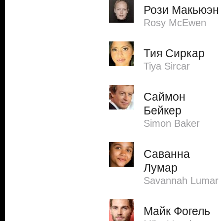
Рози Макьюэн
Rosy McEwen
Тия Сиркар
Tiya Sircar
Саймон
Бейкер
Simon Baker
Саванна
Лумар
Savannah Lumar
Майк Фогель