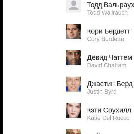
Тодд Вальрау
Todd Wallrauch
Кори Бердетт
Cory Burdette
Девид Чаттем
David Chattam
Джастин Берд
Justin Byrd
Кэти Соухилл
Katie Del Rocco