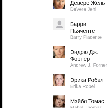
Девере Жель
DeVere Jehl
Барри
Пьяченте
Barry Piacente
Эндрю Дж.
Форнер
Andrew J. Forner
Эрика Робел
Erika Robel
Мэйбл Томас
Mabel Thomas