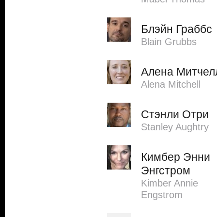
Блэйн Граббс
Blain Grubbs
Алена Митчел
Alena Mitchell
Стэнли Отри
Stanley Aughtry
Кимбер Энни
Энгстром
Kimber Annie
Engstrom